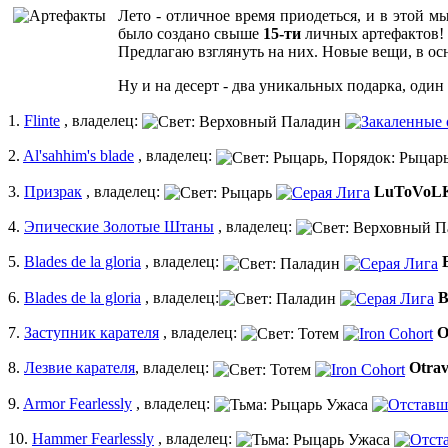
Лето - отличное время приодеться, и в этой 
было создано свыше
15-ти
личных артефактов!
Предлагаю взглянуть на них. Новые вещи, в ос
Ну и на десерт - два уникальных подарка, один
1.
Flinte
, владелец:
2.
Al'sahhim's blade
, владелец:
3.
Призрак
, владелец:
LuToVoL
4.
Эпические Золотые Штаны
, владелец:
5.
Blades de la gloria
, владелец:
6.
Blades de la gloria
, владелец:
B
7.
Заступник карателя
, владелец:
O
8.
Лезвие карателя
, владелец:
Otra
9.
Armor Fearlessly
, владелец:
10.
Hammer Fearlessly
, владелец: