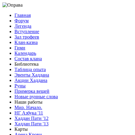
Главная
Форум
Легенда
Вступление
Зал трофеев
Клан-казна
Гимн
Календарь
Состав клана
Библиотека
Таблица опыта
Эвенты Хаддана
Акции Хаддана
Руны
Примерка вещей
Новые рунные слова
Наши работы
Мир. Начало.
НГ Азбука '11
Хаддан Пати '12
Хаддан Пати '13
Карты
Арена Крови