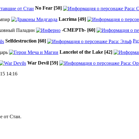
No Fear
[50]
Lacrima
[49]
-CMEPTb-
[60]
Selfdestruction
[60]
Ра
Lancelot of the Lake
[42]
War Devil
[59]
15 14:16
е от Стаи.