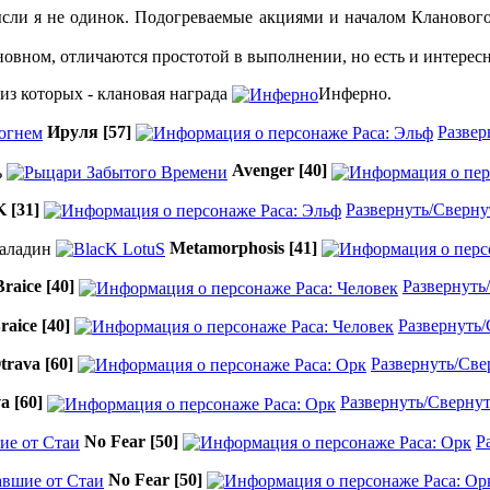
мысли я не одинок. Подогреваемые акциями и началом Кланового
новном, отличаются простотой в выполнении, но есть и интерес
 из которых - клановая награда
Инферно.
Ируля
[57]
Развер
Avenger
[40]
K
[31]
Развернуть/Сверну
Metamorphosis
[41]
Braice
[40]
Развернуть
raice
[40]
Развернуть/
trava
[60]
Развернуть/Све
va
[60]
Развернуть/Сверну
No Fear
[50]
Р
No Fear
[50]