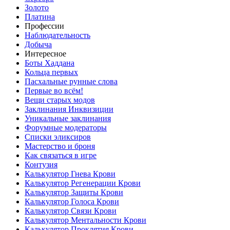
Золото
Платина
Профессии
Наблюдательность
Добыча
Интересное
Боты Хаддана
Кольца первых
Пасхальные рунные слова
Первые во всём!
Вещи старых модов
Заклинания Инквизиции
Уникальные заклинания
Форумные модераторы
Списки эликсиров
Мастерство и броня
Как связаться в игре
Контузия
Калькулятор Гнева Крови
Калькулятор Регенерации Крови
Калькулятор Защиты Крови
Калькулятор Голоса Крови
Калькулятор Связи Крови
Калькулятор Ментальности Крови
Калькулятор Проклятия Крови