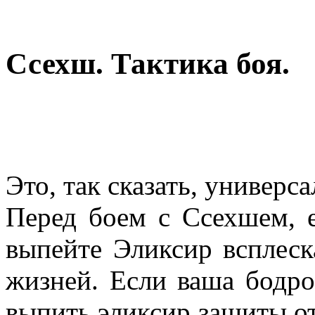
Ссехш. Тактика боя.
Это, так сказать, универса
Перед боем с Ссехшем, е
выпейте Эликсир всплеск
жизней. Если ваша бодро
выпить эликсир защиты от