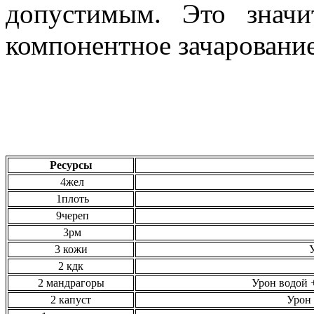
допустимым. Это значи
компонентное зачарование
Ресурсы
4жел
1плоть
9череп
3рм
3 кожи
2 кдк
2 мандрагоры
Урон водой 
2 капуст
Урон 