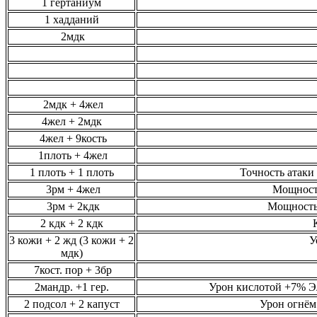
1 гертаниум
1 хадданий
2мдк
2мдк + 4жел
4жел + 2мдк
4жел + 9кость
1плоть + 4жел
1 плоть + 1 плоть
Точность атаки
3рм + 4жел
Мощность
3рм + 2кдк
Мощность 
2 кдк + 2 кдк
3 кожи + 2 жд (3 кожи + 2
У
мдк)
7кост. пор + 3бр
2мандр. +1 гер.
Урон кислотой +7% Э
2 подсол + 2 капуст
Урон огнём