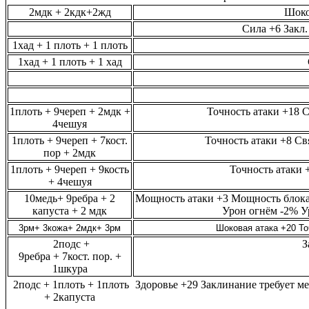
2мдк + 2кдк+2жд
Шоков
Сила +6 Закл
1хад + 1 плоть + 1 плоть
1хад + 1 плоть + 1 хад
Си
1плоть + 9череп + 2мдк +
Точность атаки +18
4чешуя
1плоть + 9череп + 7кост.
Точность атаки +8 С
пор + 2мдк
1плоть + 9череп + 9кость
Точность атаки
+ 4чешуя
10медь+ 9ребра + 2
Мощность атаки
+3
Мощность блок
капуста + 2 мдк
Урон огнём
-2%
У
3рм+ 3кожа+ 2мдк+ 3рм
Шоковая атака +20 То
2подс +
З
9ребра + 7кост. пор. +
1шкура
2подс + 1плоть + 1плоть
Здоровье +29 Заклинание требует 
+ 2капуста