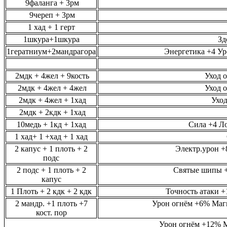
9фаланга + 3рм
9череп + 3рм
1 хад + 1 герт
1шкура+1шкура
Зд
1гератниум+2мандрагора
Энергетика +4 У
2мдк + 4жел + 9кость
Уход о
2мдк + 4жел + 4жел
Уход о
2мдк + 4жел + 1хад
Уход
2мдк + 2кдк + 1хад
10медь + 1кд + 1хад
Сила +4 Ло
1 хад+ 1 +хад + 1 хад
2 капус + 1 плоть + 2
Электр.урон +
подс
2 подс + 1 плоть + 2
Святые шипы +
капус
1 Плоть + 2 кдк + 2 кдк
Точность атаки +
2 мандр. +1 плоть +7
Урон огнём +6% Маг
кост. пор
Урон огнём
+12%