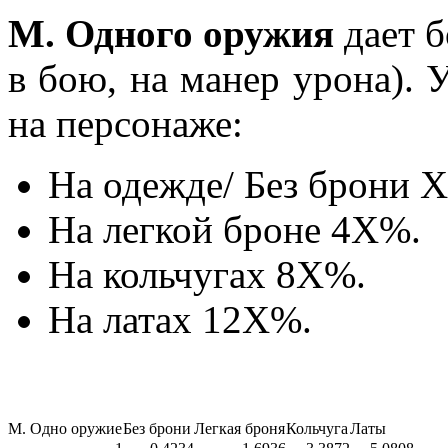
М. Одного оружия
дает б
в бою, на манер урона). 
на персонаже:
На одежде/ Без брони 
На легкой броне 4X%.
На кольчугах 8X%.
На латах 12X%.
М. Одно оружие
Без брони
Легкая броня
Кольчуга
Латы