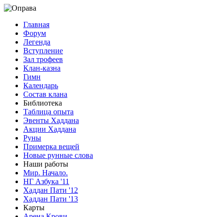
Главная
Форум
Легенда
Вступление
Зал трофеев
Клан-казна
Гимн
Календарь
Состав клана
Библиотека
Таблица опыта
Эвенты Хаддана
Акции Хаддана
Руны
Примерка вещей
Новые рунные слова
Наши работы
Мир. Начало.
НГ Азбука '11
Хаддан Пати '12
Хаддан Пати '13
Карты
Арена Крови