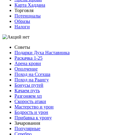
Карта Хаддана
Торговля
Потенциалы
Образы
Налоги
Советы
Подарки Духа Наставника
Раскачка 1-25
Арена крови
Ополчение
Поход на Ссехша
Поход на Раангу
Бонусы путей
Качаем путь
Разгоняем хп
Скорость атаки
Мастерство и урон
Бодрость и урон
Прибавка к урону
Зачарования
Популярные
Серебро