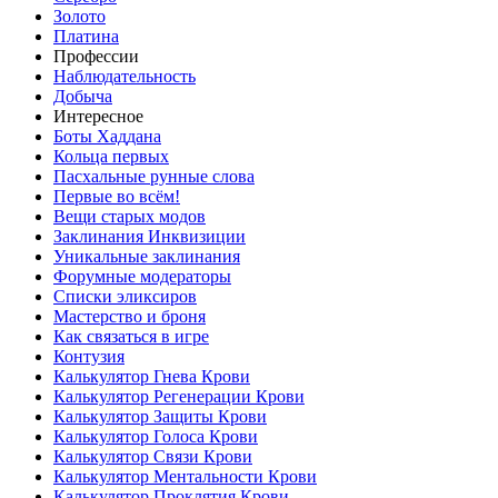
Золото
Платина
Профессии
Наблюдательность
Добыча
Интересное
Боты Хаддана
Кольца первых
Пасхальные рунные слова
Первые во всём!
Вещи старых модов
Заклинания Инквизиции
Уникальные заклинания
Форумные модераторы
Списки эликсиров
Мастерство и броня
Как связаться в игре
Контузия
Калькулятор Гнева Крови
Калькулятор Регенерации Крови
Калькулятор Защиты Крови
Калькулятор Голоса Крови
Калькулятор Связи Крови
Калькулятор Ментальности Крови
Калькулятор Проклятия Крови