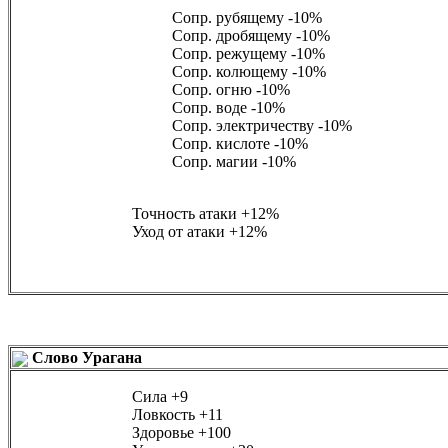
Сопр. рубящему
-10%
Сопр. дробящему
-10%
Сопр. режущему
-10%
Сопр. колющему
-10%
Сопр. огню
-10%
Сопр. воде
-10%
Сопр. электричеству
-10%
Сопр. кислоте
-10%
Сопр. магии
-10%
Точность атаки
+12%
Уход от атаки
+12%
Слово Урагана
Сила
+9
Ловкость
+11
Здоровье
+100