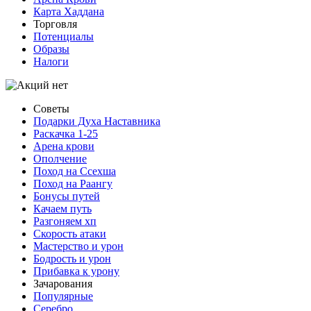
Карта Хаддана
Торговля
Потенциалы
Образы
Налоги
Советы
Подарки Духа Наставника
Раскачка 1-25
Арена крови
Ополчение
Поход на Ссехша
Поход на Раангу
Бонусы путей
Качаем путь
Разгоняем хп
Скорость атаки
Мастерство и урон
Бодрость и урон
Прибавка к урону
Зачарования
Популярные
Серебро