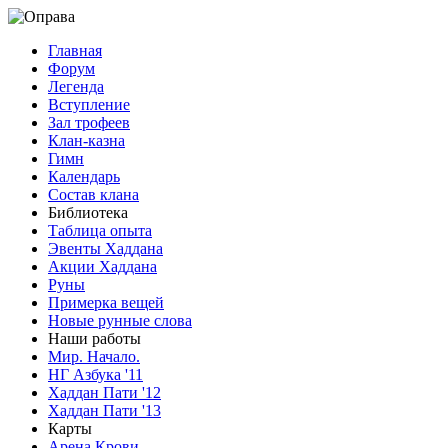
Главная
Форум
Легенда
Вступление
Зал трофеев
Клан-казна
Гимн
Календарь
Состав клана
Библиотека
Таблица опыта
Эвенты Хаддана
Акции Хаддана
Руны
Примерка вещей
Новые рунные слова
Наши работы
Мир. Начало.
НГ Азбука '11
Хаддан Пати '12
Хаддан Пати '13
Карты
Арена Крови