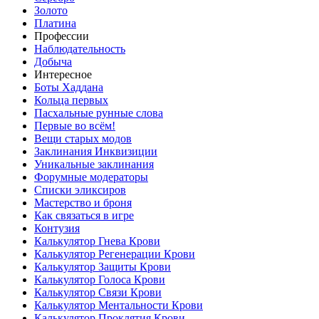
Золото
Платина
Профессии
Наблюдательность
Добыча
Интересное
Боты Хаддана
Кольца первых
Пасхальные рунные слова
Первые во всём!
Вещи старых модов
Заклинания Инквизиции
Уникальные заклинания
Форумные модераторы
Списки эликсиров
Мастерство и броня
Как связаться в игре
Контузия
Калькулятор Гнева Крови
Калькулятор Регенерации Крови
Калькулятор Защиты Крови
Калькулятор Голоса Крови
Калькулятор Связи Крови
Калькулятор Ментальности Крови
Калькулятор Проклятия Крови