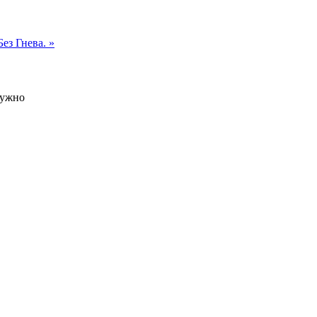
Без Гнева. »
нужно