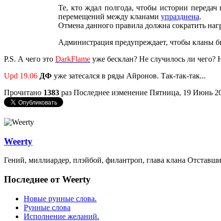
Те, кто ждал полгода, чтобы истории передач 
перемещений между кланами
упразднена
.
Отмена данного правила должна сократить нагру
Администрация предупреждает, чтобы кланы б
P.S. А чего это
DarkFlame
уже бесклан? Не случилось ли чего? Н
Upd 19.06
ДФ
уже затесался в ряды Айронов.
Так-так-так...
Прочитано
1383
раз
Последнее изменение Пятница, 19 Июнь 20
Weerty
Гений, миллиардер, плэйбой, филантроп, глава клана Отставши
Последнее от Weerty
Новые рунные слова.
Рунные слова
Исполнение желаний.