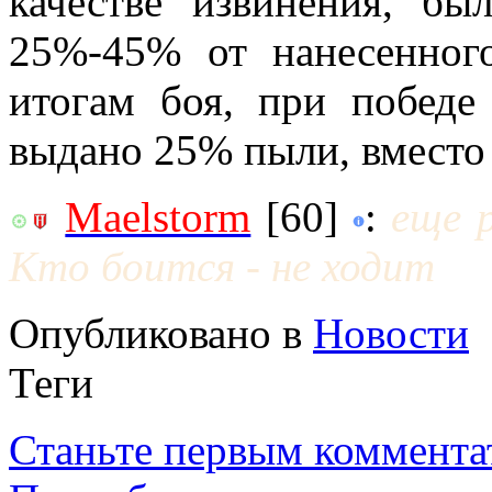
качестве извинения, бы
25%-45% от нанесенног
итогам боя, при победе
выдано 25% пыли, вмест
Maelstorm
[60]
:
еще 
Кто боится - не ходит
Опубликовано в
Новости
Теги
Станьте первым коммента