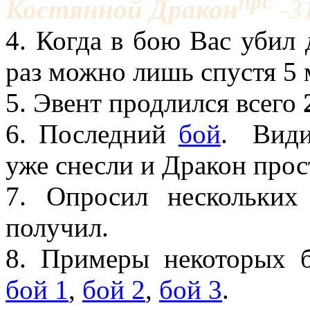
npc
Костянной Дракон
-3
4. Когда в бою Вас убил 
раз можно лишь спустя 5 
5. Эвент продлился всего
6. Последний
бой
. Види
уже снесли и Дракон про
7. Опросил нескольких
получил.
8. Примеры некоторых б
бой 1
,
бой 2
,
бой 3
.