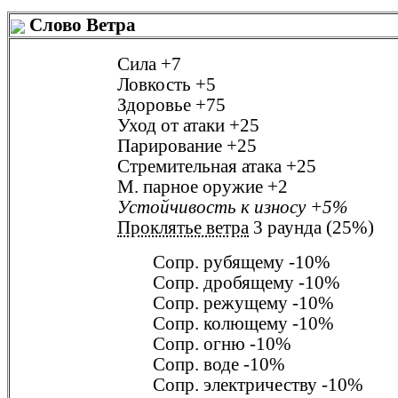
Слово Ветра
Сила
+7
Ловкость
+5
Здоровье
+75
Уход от атаки
+25
Парирование
+25
Стремительная атака
+25
М. парное оружие
+2
Устойчивость к износу
+5%
Проклятье ветра
3 раунда (25%)
Сопр. рубящему
-10%
Сопр. дробящему
-10%
Сопр. режущему
-10%
Сопр. колющему
-10%
Сопр. огню
-10%
Сопр. воде
-10%
Сопр. электричеству
-10%